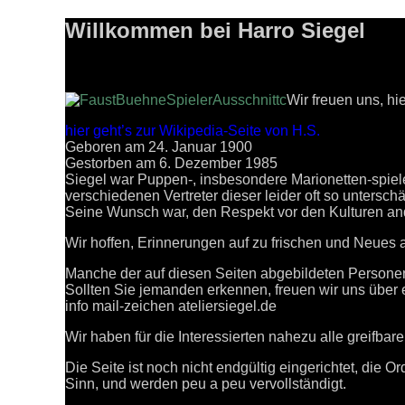
Willkommen bei Harro Siegel
Wir freuen uns, hi
hier geht’s zur Wikipedia-Seite von H.S.
Geboren am 24. Januar 1900
Gestorben am 6. Dezember 1985
Siegel war Puppen-, insbesondere Marionetten-spiel
verschiedenen Vertreter dieser leider oft so untersch
Seine Wunsch war, den Respekt vor den Kulturen and
Wir hoffen, Erinnerungen auf zu frischen und Neues 
Manche der auf diesen Seiten abgebildeten Personen
Sollten Sie jemanden erkennen, freuen wir uns über 
info mail-zeichen ateliersiegel.de
Wir haben für die Interessierten nahezu alle greifbaren
Die Seite ist noch nicht endgültig eingerichtet, die O
Sinn, und werden peu a peu vervollständigt.