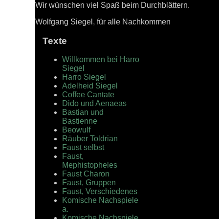
Wir wünschen viel Spaß beim Durchblättern.
Wolfgang Siegel, für alle Nachkommen
Texte
Willkommen bei Harro
Siegel
Harro Siegel
Adelheid Siegel
Coffee Cantate
Dido und Aenaeas
Bastian und
Bastienne
Beowulf
Räuber Toldrian
Faust selbst
Faust,
Mephistopheles
Faust Charon
Faust, Gruppen
Faust, Verschiedenes
Komische Nachspiele
a.
Komische Nachspiele